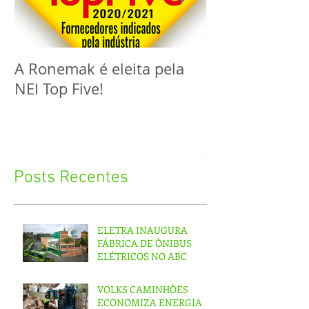
A Ronemak é eleita pela
Este ano a R
NEI Top Five!
completa 60 a
mercado!
Posts Recentes
ELETRA INAUGURA
FÁBRICA DE ÔNIBUS
ELÉTRICOS NO ABC
VOLKS CAMINHÕES
ECONOMIZA ENERGIA