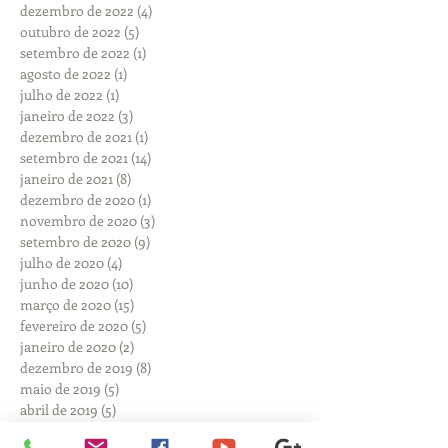
dezembro de 2022
(4)
4 posts
outubro de 2022
(5)
5 posts
setembro de 2022
(1)
1 post
agosto de 2022
(1)
1 post
julho de 2022
(1)
1 post
janeiro de 2022
(3)
3 posts
dezembro de 2021
(1)
1 post
setembro de 2021
(14)
14 posts
janeiro de 2021
(8)
8 posts
dezembro de 2020
(1)
1 post
novembro de 2020
(3)
3 posts
setembro de 2020
(9)
9 posts
julho de 2020
(4)
4 posts
junho de 2020
(10)
10 posts
março de 2020
(15)
15 posts
fevereiro de 2020
(5)
5 posts
janeiro de 2020
(2)
2 posts
dezembro de 2019
(8)
8 posts
maio de 2019
(5)
5 posts
abril de 2019
(5)
5 posts
março de 2019
(10)
10 posts