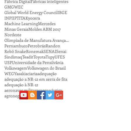
Fábrica Digital
Fábricas inteligentes
GM
GWEC
Global World Energy Council
IBGE
INPI
IPT
ITA
Kyocera
Machine Learning
Mercedes
Minas Gerais
Moldes ABM 2017
Nordeste
Olimpíada de Manufatura Avançada
Pernambuco
Petrobrás
Randon
Robô Snake
Ronemak
SENAI
Senai
Sindimaq
Teadit
Toyota
Tupy
UFES
USP
Universidade da Pensilvânia
Volkswagem
Volkswagen do Brasil
WEG
Yasaki
aciaria
adequação
adequação a NR-12 em serra de fita
adequação à NR-12
aeronaves militares
aeronáutica
agronegócio