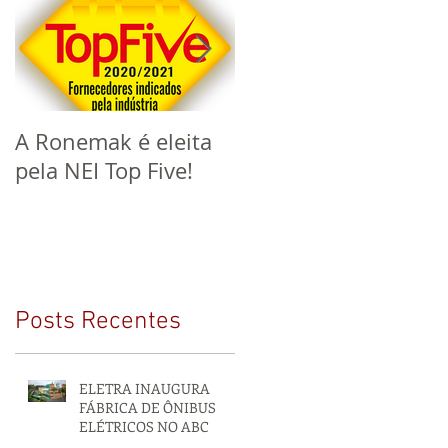
A Ronemak é eleita
Este ano a Ronemak
pela NEI Top Five!
completa 60 anos de
mercado!
Posts Recentes
ELETRA INAUGURA
FÁBRICA DE ÔNIBUS
ELÉTRICOS NO ABC