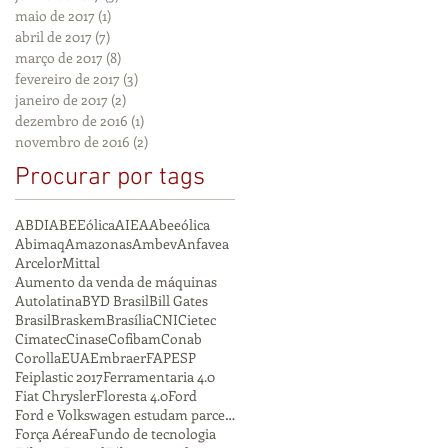
maio de 2017
(1)
1 post
abril de 2017
(7)
7 posts
março de 2017
(8)
8 posts
fevereiro de 2017
(3)
3 posts
janeiro de 2017
(2)
2 posts
dezembro de 2016
(1)
1 post
novembro de 2016
(2)
2 posts
Procurar por tags
ABDI
ABEEólica
AIEA
Abeeólica
Abimaq
Amazonas
Ambev
Anfavea
ArcelorMittal
Aumento da venda de máquinas
Autolatina
BYD Brasil
Bill Gates
Brasil
Braskem
Brasília
CNI
Cietec
Cimatec
Cinase
Cofibam
Conab
Corolla
EUA
Embraer
FAPESP
Feiplastic 2017
Ferramentaria 4.0
Fiat Chrysler
Floresta 4.0
Ford
Ford e Volkswagen estudam parceria
Força Aérea
Fundo de tecnologia