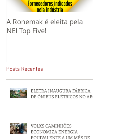
A Ronemak é eleita pela
Este ano a R
NEI Top Five!
completa 60 a
mercado!
Posts Recentes
ELETRA INAUGURA FÁBRICA
DE ÔNIBUS ELÉTRICOS NO ABC