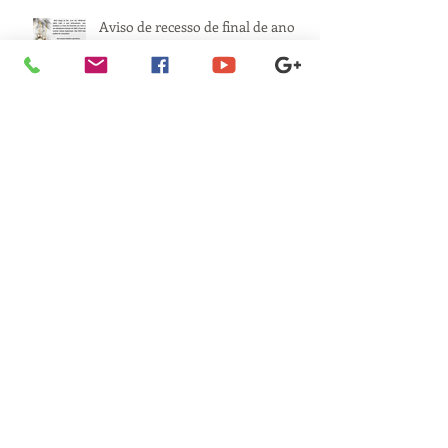
Aviso de recesso de final de ano
VERICUT NA F1: USINAGEM
OTIMIZADA NA EQUIPE DA
MERCEDES
MÁQUINAS: ALTA NAS
EXPORTAÇÕES, QUEDA NO
MERCADO INTERNO
REGIÃO DE CAMPINAS É O
NOVO POLO DE FERRAMENTAS
DO PAÍS