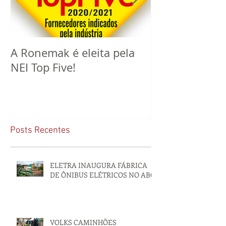
A Ronemak é eleita pela
Este ano a R
NEI Top Five!
completa 60 a
mercado!
Posts Recentes
ELETRA INAUGURA FÁBRICA
DE ÔNIBUS ELÉTRICOS NO ABC