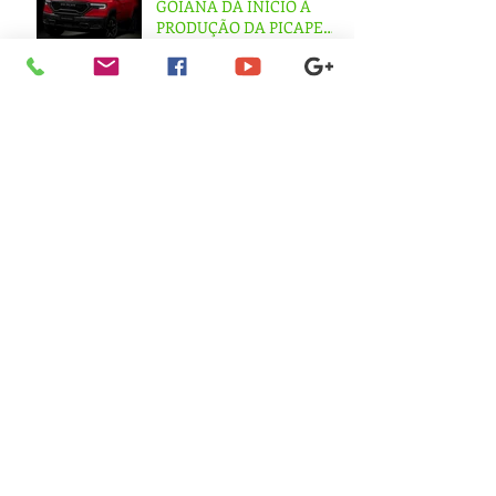
GOIANA DÁ INÍCIO À
PRODUÇÃO DA PICAPE
RAMPAGE
SANDVIK USA IA E
EXPERTISE EM
USINAGEM PARA CRIAR
‘ESTÁTUA IMPOSSÍVEL’
Aviso de recesso de final de
ano
VERICUT NA F1:
USINAGEM OTIMIZADA
NA EQUIPE DA
MERCEDES
MÁQUINAS: ALTA NAS
EXPORTAÇÕES, QUEDA
NO MERCADO INTERNO