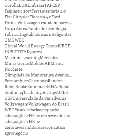
Corolla
EUA
Embraer
FAPESP
Feiplastic 2017
Ferramentaria 4.0
Fiat Chrysler
Floresta 4.0
Ford
Ford e Volkswagen estudam parceria
Força Aérea
Fundo de tecnologia
Fábrica Digital
Fábricas inteligentes
GM
GWEC
Global World Energy Council
IBGE
INPI
IPT
ITA
Kyocera
Machine Learning
Mercedes
Minas Gerais
Moldes ABM 2017
Nordeste
Olimpíada de Manufatura Avançada
Pernambuco
Petrobrás
Randon
Robô Snake
Ronemak
SENAI
Senai
Sindimaq
Teadit
Toyota
Tupy
UFES
USP
Universidade da Pensilvânia
Volkswagem
Volkswagen do Brasil
WEG
Yasaki
aciaria
adequação
adequação a NR-12 em serra de fita
adequação à NR-12
aeronaves militares
aeronáutica
agronegócio