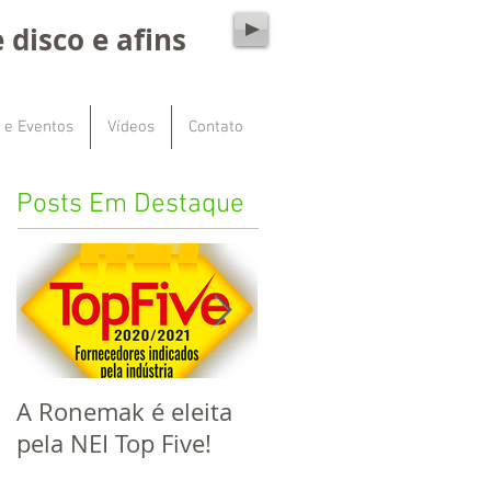
 disco e afins
 e Eventos
Vídeos
Contato
Posts Em Destaque
A Ronemak é eleita
Este ano a Ronemak
pela NEI Top Five!
completa 60 anos de
mercado!