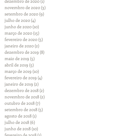
dezembro de 2020
(1)
1 post
novembro de 2020
(3)
3 posts
setembro de 2020
(9)
9 posts
julho de 2020
(4)
4 posts
junho de 2020
(10)
10 posts
março de 2020
(15)
15 posts
fevereiro de 2020
(5)
5 posts
janeiro de 2020
(2)
2 posts
dezembro de 2019
(8)
8 posts
maio de 2019
(5)
5 posts
abril de 2019
(5)
5 posts
março de 2019
(10)
10 posts
fevereiro de 2019
(4)
4 posts
janeiro de 2019
(2)
2 posts
dezembro de 2018
(2)
2 posts
novembro de 2018
(2)
2 posts
outubro de 2018
(7)
7 posts
setembro de 2018
(5)
5 posts
agosto de 2018
(1)
1 post
julho de 2018
(6)
6 posts
junho de 2018
(10)
10 posts
fevereiro de 2018
(1)
1 post