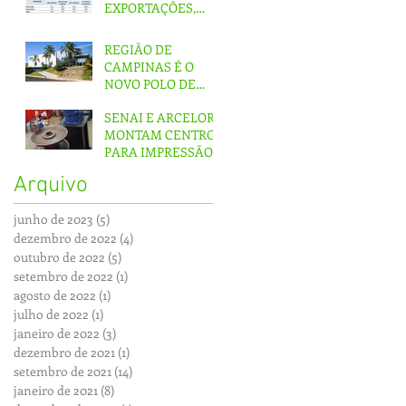
EXPORTAÇÕES,
QUEDA NO
MERCADO
REGIÃO DE
INTERNO
CAMPINAS É O
NOVO POLO DE
FERRAMENTAS DO
SENAI E ARCELOR
PAÍS
MONTAM CENTRO
PARA IMPRESSÃO
3D EM MG
Arquivo
junho de 2023
(5)
5 posts
dezembro de 2022
(4)
4 posts
outubro de 2022
(5)
5 posts
setembro de 2022
(1)
1 post
agosto de 2022
(1)
1 post
julho de 2022
(1)
1 post
janeiro de 2022
(3)
3 posts
dezembro de 2021
(1)
1 post
setembro de 2021
(14)
14 posts
janeiro de 2021
(8)
8 posts