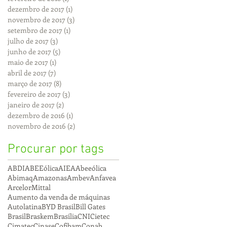
dezembro de 2017
(1)
1 post
novembro de 2017
(3)
3 posts
setembro de 2017
(1)
1 post
julho de 2017
(3)
3 posts
junho de 2017
(5)
5 posts
maio de 2017
(1)
1 post
abril de 2017
(7)
7 posts
março de 2017
(8)
8 posts
fevereiro de 2017
(3)
3 posts
janeiro de 2017
(2)
2 posts
dezembro de 2016
(1)
1 post
novembro de 2016
(2)
2 posts
Procurar por tags
ABDI
ABEEólica
AIEA
Abeeólica
Abimaq
Amazonas
Ambev
Anfavea
ArcelorMittal
Aumento da venda de máquinas
Autolatina
BYD Brasil
Bill Gates
Brasil
Braskem
Brasília
CNI
Cietec
Cimatec
Cinase
Cofibam
Conab