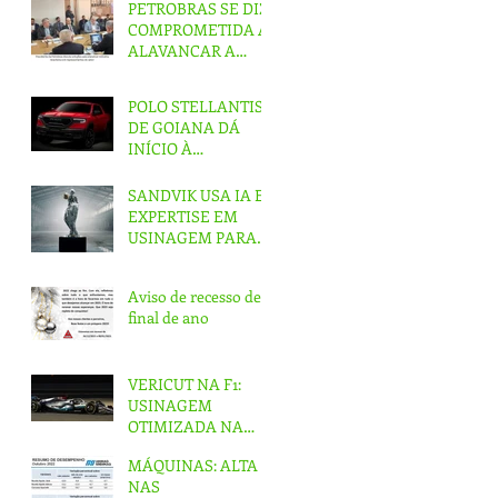
UM MÊS DE
PETROBRAS SE DIZ
PRODUÇÃO
COMPROMETIDA A
ALAVANCAR A
INDÚSTRIA
NACIONAL
POLO STELLANTIS
DE GOIANA DÁ
INÍCIO À
PRODUÇÃO DA
PICAPE RAMPAGE
SANDVIK USA IA E
EXPERTISE EM
USINAGEM PARA
CRIAR ‘ESTÁTUA
IMPOSSÍVEL’
Aviso de recesso de
final de ano
VERICUT NA F1:
USINAGEM
OTIMIZADA NA
EQUIPE DA
MÁQUINAS: ALTA
MERCEDES
NAS