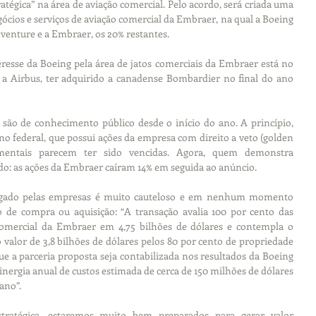
atégica” na área de aviação comercial. Pelo acordo, será criada uma 
cios e serviços de aviação comercial da Embraer, na qual a Boeing 
 venture e a Embraer, os 20% restantes.
resse da Boeing pela área de jatos comerciais da Embraer está no 
, a Airbus, ter adquirido a canadense Bombardier no final do ano 
são de conhecimento público desde o início do ano. A princípio, 
no federal, que possui ações da empresa com direito a veto (golden 
amentais parecem ter sido vencidas. Agora, quem demonstra 
do: as ações da Embraer caíram 14% em seguida ao anúncio.
gado pelas empresas é muito cauteloso e em nenhum momento 
 de compra ou aquisição: “A transação avalia 100 por cento das 
comercial da Embraer em 4,75 bilhões de dólares e contempla o 
alor de 3,8 bilhões de dólares pelos 80 por cento de propriedade 
ue a parceria proposta seja contabilizada nos resultados da Boeing 
sinergia anual de custos estimada de cerca de 150 milhões de dólares 
 ano”.
tratégica, estaremos muito bem preparados para gerar valor 