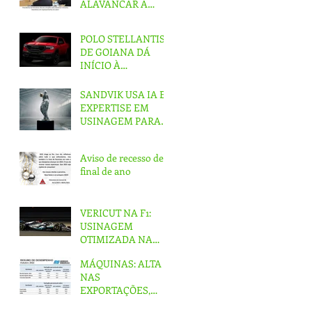
ALAVANCAR A
INDÚSTRIA
NACIONAL
POLO STELLANTIS
DE GOIANA DÁ
INÍCIO À
PRODUÇÃO DA
PICAPE RAMPAGE
SANDVIK USA IA E
EXPERTISE EM
USINAGEM PARA
CRIAR ‘ESTÁTUA
IMPOSSÍVEL’
Aviso de recesso de
final de ano
VERICUT NA F1:
USINAGEM
OTIMIZADA NA
EQUIPE DA
MÁQUINAS: ALTA
MERCEDES
NAS
EXPORTAÇÕES,
QUEDA NO