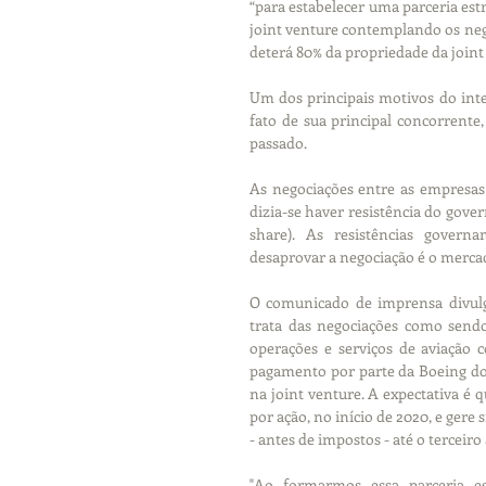
“para estabelecer uma parceria estr
joint venture contemplando os negó
deterá 80% da propriedade da joint
Um dos principais motivos do inte
fato de sua principal concorrente
passado.
As negociações entre as empresas 
dizia-se haver resistência do gover
share). As resistências govern
desaprovar a negociação é o merca
O comunicado de imprensa divul
trata das negociações como sendo
operações e serviços de aviação 
pagamento por parte da Boeing do v
na joint venture. A expectativa é q
por ação, no início de 2020, e gere 
- antes de impostos - até o terceiro
"Ao formarmos essa parceria es