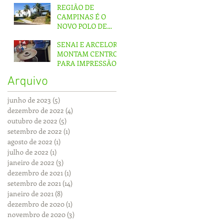
MERCADO
REGIÃO DE
INTERNO
CAMPINAS É O
NOVO POLO DE
FERRAMENTAS DO
SENAI E ARCELOR
PAÍS
MONTAM CENTRO
PARA IMPRESSÃO
3D EM MG
Arquivo
junho de 2023
(5)
5 posts
dezembro de 2022
(4)
4 posts
outubro de 2022
(5)
5 posts
setembro de 2022
(1)
1 post
agosto de 2022
(1)
1 post
julho de 2022
(1)
1 post
janeiro de 2022
(3)
3 posts
dezembro de 2021
(1)
1 post
setembro de 2021
(14)
14 posts
janeiro de 2021
(8)
8 posts
dezembro de 2020
(1)
1 post
novembro de 2020
(3)
3 posts