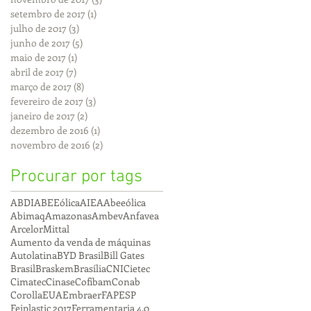
setembro de 2017
(1)
1 post
julho de 2017
(3)
3 posts
junho de 2017
(5)
5 posts
maio de 2017
(1)
1 post
abril de 2017
(7)
7 posts
março de 2017
(8)
8 posts
fevereiro de 2017
(3)
3 posts
janeiro de 2017
(2)
2 posts
dezembro de 2016
(1)
1 post
novembro de 2016
(2)
2 posts
Procurar por tags
ABDI
ABEEólica
AIEA
Abeeólica
Abimaq
Amazonas
Ambev
Anfavea
ArcelorMittal
Aumento da venda de máquinas
Autolatina
BYD Brasil
Bill Gates
Brasil
Braskem
Brasília
CNI
Cietec
Cimatec
Cinase
Cofibam
Conab
Corolla
EUA
Embraer
FAPESP
Feiplastic 2017
Ferramentaria 4.0