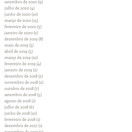
setembro de 2020
(9)
9 posts
julho de 2020
(4)
4 posts
junho de 2020
(10)
10 posts
março de 2020
(15)
15 posts
fevereiro de 2020
(5)
5 posts
janeiro de 2020
(2)
2 posts
dezembro de 2019
(8)
8 posts
maio de 2019
(5)
5 posts
abril de 2019
(5)
5 posts
março de 2019
(10)
10 posts
fevereiro de 2019
(4)
4 posts
janeiro de 2019
(2)
2 posts
dezembro de 2018
(2)
2 posts
novembro de 2018
(2)
2 posts
outubro de 2018
(7)
7 posts
setembro de 2018
(5)
5 posts
agosto de 2018
(1)
1 post
julho de 2018
(6)
6 posts
junho de 2018
(10)
10 posts
fevereiro de 2018
(1)
1 post
dezembro de 2017
(1)
1 post
novembro de 2017
(3)
3 posts