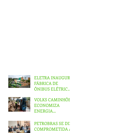
ELETRA INAUGURA
FÁBRICA DE
ÔNIBUS ELÉTRICOS
NO ABC
VOLKS CAMINHÕES
ECONOMIZA
ENERGIA
EQUIVALENTE A
UM MÊS DE
PETROBRAS SE DIZ
PRODUÇÃO
COMPROMETIDA A