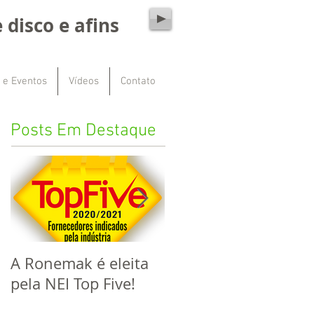
 disco e afins
 e Eventos
Vídeos
Contato
Posts Em Destaque
A Ronemak é eleita
Este ano a Ronemak
pela NEI Top Five!
completa 60 anos de
mercado!