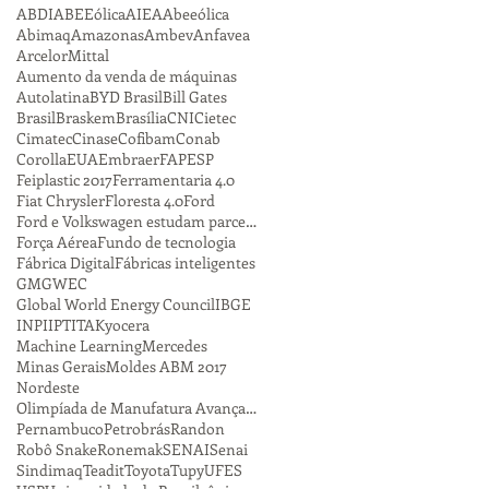
ABDI
ABEEólica
AIEA
Abeeólica
Abimaq
Amazonas
Ambev
Anfavea
ArcelorMittal
Aumento da venda de máquinas
Autolatina
BYD Brasil
Bill Gates
Brasil
Braskem
Brasília
CNI
Cietec
Cimatec
Cinase
Cofibam
Conab
Corolla
EUA
Embraer
FAPESP
Feiplastic 2017
Ferramentaria 4.0
Fiat Chrysler
Floresta 4.0
Ford
Ford e Volkswagen estudam parceria
Força Aérea
Fundo de tecnologia
Fábrica Digital
Fábricas inteligentes
GM
GWEC
Global World Energy Council
IBGE
INPI
IPT
ITA
Kyocera
Machine Learning
Mercedes
Minas Gerais
Moldes ABM 2017
Nordeste
Olimpíada de Manufatura Avançada
Pernambuco
Petrobrás
Randon
Robô Snake
Ronemak
SENAI
Senai
Sindimaq
Teadit
Toyota
Tupy
UFES