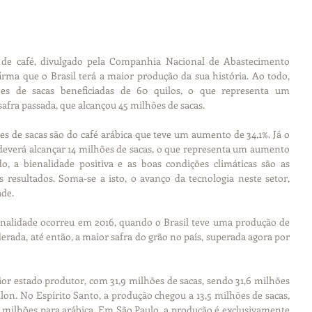
 de café, divulgado pela Companhia Nacional de Abastecimento 
firma que o Brasil terá a maior produção da sua história. Ao todo, 
ões de sacas beneficiadas de 60 quilos, o que representa um 
safra passada, que alcançou 45 milhões de sacas.
es de sacas são do café arábica que teve um aumento de 34,1%. Já o 
everá alcançar 14 milhões de sacas, o que representa um aumento 
, a bienalidade positiva e as boas condições climáticas são as 
 resultados. Soma-se a isto, o avanço da tecnologia neste setor, 
ade.
enalidade ocorreu em 2016, quando o Brasil teve uma produção de 
derada, até então, a maior safra do grão no país, superada agora por 
r estado produtor, com 31,9 milhões de sacas, sendo 31,6 milhões 
ilon. No Espírito Santo, a produção chegou a 13,5 milhões de sacas, 
 milhões para arábica. Em São Paulo, a produção é exclusivamente 