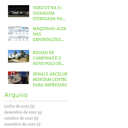
VERICUT NA F1:
USINAGEM
OTIMIZADA NA
EQUIPE DA
MÁQUINAS: ALTA
MERCEDES
NAS
EXPORTAÇÕES,
QUEDA NO
MERCADO
REGIÃO DE
INTERNO
CAMPINAS É O
NOVO POLO DE
FERRAMENTAS DO
SENAI E ARCELOR
PAÍS
MONTAM CENTRO
PARA IMPRESSÃO
3D EM MG
Arquivo
junho de 2023
(5)
5 posts
dezembro de 2022
(4)
4 posts
outubro de 2022
(5)
5 posts
setembro de 2022
(1)
1 post