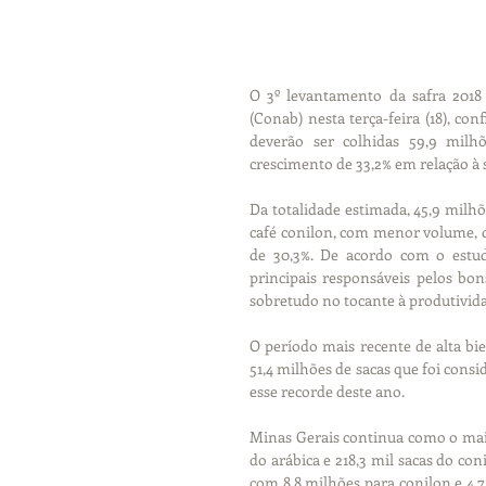
O 3º levantamento da safra 2018
(Conab) nesta terça-feira (18), con
deverão ser colhidas 59,9 milh
crescimento de 33,2% em relação à 
Da totalidade estimada, 45,9 milhõ
café conilon, com menor volume, d
de 30,3%. De acordo com o estudo
principais responsáveis pelos bons
sobretudo no tocante à produtivid
O período mais recente de alta bi
51,4 milhões de sacas que foi consi
esse recorde deste ano.
Minas Gerais continua como o maio
do arábica e 218,3 mil sacas do con
com 8,8 milhões para conilon e 4,7