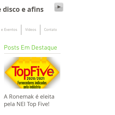
 disco e afins
 e Eventos
Vídeos
Contato
Posts Em Destaque
A Ronemak é eleita
Este ano a Ronemak
pela NEI Top Five!
completa 60 anos de
mercado!