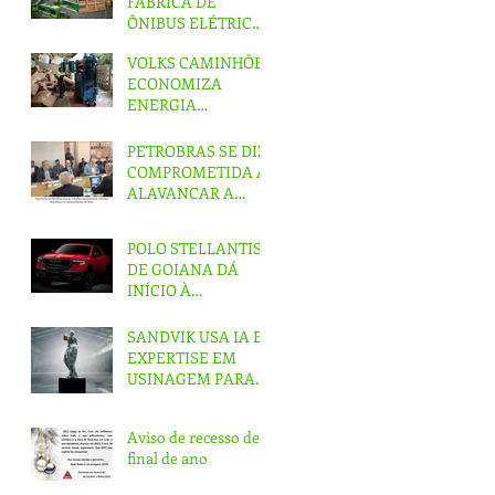
FÁBRICA DE
ÔNIBUS ELÉTRICOS
NO ABC
VOLKS CAMINHÕES
ECONOMIZA
ENERGIA
EQUIVALENTE A
UM MÊS DE
PETROBRAS SE DIZ
PRODUÇÃO
COMPROMETIDA A
ALAVANCAR A
INDÚSTRIA
NACIONAL
POLO STELLANTIS
DE GOIANA DÁ
INÍCIO À
PRODUÇÃO DA
PICAPE RAMPAGE
SANDVIK USA IA E
EXPERTISE EM
USINAGEM PARA
CRIAR ‘ESTÁTUA
IMPOSSÍVEL’
Aviso de recesso de
final de ano